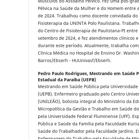
Músculos do Assoalho Pélvico. Fez uma pós-gra
Pélvica na Saúde da Mulher e do Homem entre a
de 2024. Trabalhou como docente convidada do
Fisioterapia da UNINTA Polo Paulistana. Trabal
do Centro de Fisioterapia de Paulistana-PI entr
setembro de 2024, e fez atendimentos clínicos 
durante este período. Atualmente, trabalha com
Clínica Médica no Hospital de Ensino Dr. Washi
Barros/Ebserh - HUUnivasf/Ebserh.
Pedro Paulo Rodrigues,
Mestrando em Saúde Pú
Estadual da Paraíba (UEPB)
Mestrando em Saúde Pública pela Universidade 
(UEPB). Enfermeiro graduado pelo Centro Univer
(UNILEÃO), bolsista integral do Ministério da Ed
Micropolítica da Gestão e Trabalho em Saúde d
pela Universidade Federal Fluminense (UFF). Es
Pública e Saúde da Família pela Faculdade Kuriu
Saúde do Trabalhador pela Faculdade Jardins. E
Enfermagem do Trabalho pela Faculdade de Mi