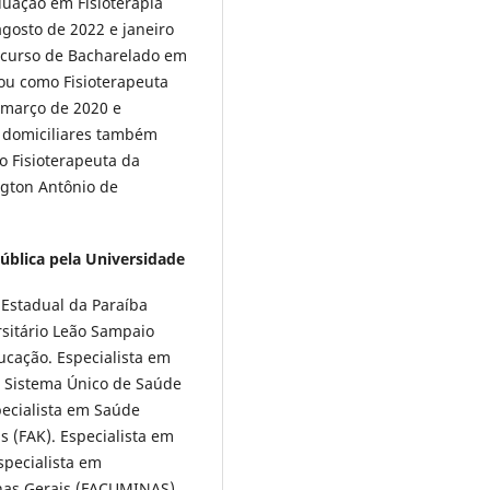
duação em Fisioterapia
gosto de 2022 e janeiro
 curso de Bacharelado em
hou como Fisioterapeuta
e março de 2020 e
e domiciliares também
o Fisioterapeuta da
ngton Antônio de
blica pela Universidade
Estadual da Paraíba
sitário Leão Sampaio
ucação. Especialista em
o Sistema Único de Saúde
pecialista em Saúde
s (FAK). Especialista em
specialista em
nas Gerais (FACUMINAS).