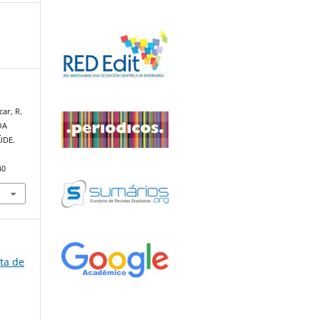
car, R.
OA
ÚDE.
.
40
sta de