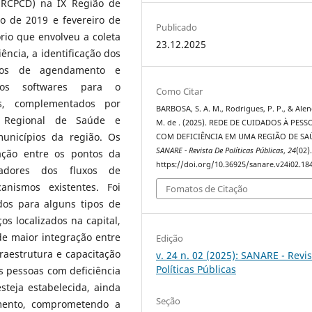
(RCPCD) na IX Região de
o de 2019 e fevereiro de
Publicado
rio que envolveu a coleta
23.12.2025
ncia, a identificação dos
xos de agendamento e
rsos softwares para o
Como Citar
s, complementados por
BARBOSA, S. A. M., Rodrigues, P. P., & Alen
a Regional de Saúde e
M. de . (2025). REDE DE CUIDADOS À PESS
unicípios da região. Os
COM DEFICIÊNCIA EM UMA REGIÃO DE SA
SANARE - Revista De Políticas Públicas
,
24
(02)
lação entre os pontos da
https://doi.org/10.36925/sanare.v24i02.18
adores dos fluxos de
nismos existentes. Foi
Fomatos de Citação
dos para alguns tipos de
os localizados na capital,
de maior integração entre
Edição
raestrutura e capacitação
v. 24 n. 02 (2025): SANARE - Revi
Políticas Públicas
s pessoas com deficiência
teja estabelecida, ainda
Seção
mento, comprometendo a