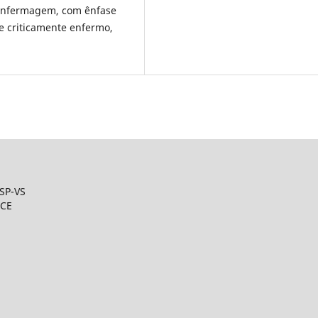
 Enfermagem, com ênfase
 criticamente enfermo,
ESP-VS
/CE