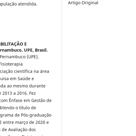
Artigo Original
opulação atendida.
BILITAÇÃO E
nambuco, UPE, Brasil.
 Pernambuco (UPE).
Fisioterapia
ciação científica na área
quisa em Saúde e
ada ao mesmo durante
e 2013 a 2016. Fez
 com Ênfase em Gestão de
btendo o título de
rograma de Pós-graduação
E entre março de 2020 e
 de Avaliação dos