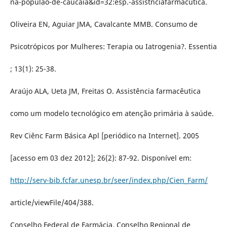
na-populao-de-caucaia&id=32:esp.-assistnciafarmacutica.
Oliveira EN, Aguiar JMA, Cavalcante MMB. Consumo de
Psicotrópicos por Mulheres: Terapia ou Iatrogenia?. Essentia
; 13(1): 25-38.
Araújo ALA, Ueta JM, Freitas O. Assistência farmacêutica
como um modelo tecnológico em atenção primária à saúde.
Rev Ciênc Farm Básica Apl [periódico na Internet]. 2005
[acesso em 03 dez 2012]; 26(2): 87-92. Disponível em:
http://serv-bib.fcfar.unesp.br/seer/index.php/Cien_Farm/
article/viewFile/404/388.
Conselho Federal de Farmácia, Conselho Regional de