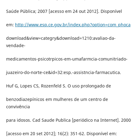
Saúde Pública; 2007 [acesso em 24 out 2012]. Disponível
em:
http://www.esp.ce.gov.br/index.php?option=com_phoca
download&view=categry&download=1210:avaliao-da-
vendade-
medicamentos-psicotrpicos-em-umafarmcia-comunitriado-
juazeiro-do-norte-ce&id=32:esp.-assistncia-farmacutica.
Huf G, Lopes CS, Rozenfeld S. O uso prolongado de
benzodiazepínicos em mulheres de um centro de
convivência
para idosos. Cad Saude Publica [periódico na Internet]. 2000
[acesso em 20 set 2012]; 16(2): 351-62. Disponível em: