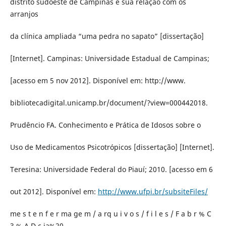
distrito sudoeste de Campinas e sua relação com os
arranjos
da clínica ampliada “uma pedra no sapato” [dissertação]
[Internet]. Campinas: Universidade Estadual de Campinas;
[acesso em 5 nov 2012]. Disponível em: http://www.
bibliotecadigital.unicamp.br/document/?view=000442018.
Prudêncio FA. Conhecimento e Prática de Idosos sobre o
Uso de Medicamentos Psicotrópicos [dissertação] [Internet].
Teresina: Universidade Federal do Piauí; 2010. [acesso em 6
out 2012]. Disponível em:
http://www.ufpi.br/subsiteFiles/
me s t e n f e r ma ge m / a rq u i v o s / f i l e s / F a b r % C
3 % A D c ia%20