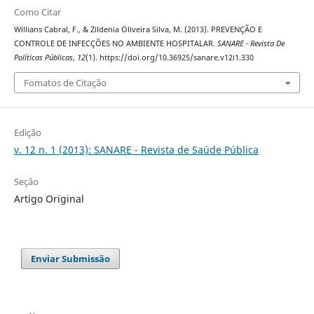
Como Citar
Willians Cabral, F., & Zildenia Oliveira Silva, M. (2013). PREVENÇÃO E
CONTROLE DE INFECÇÕES NO AMBIENTE HOSPITALAR.
SANARE - Revista De
Políticas Públicas
,
12
(1). https://doi.org/10.36925/sanare.v12i1.330
Fomatos de Citação
Edição
v. 12 n. 1 (2013): SANARE - Revista de Saúde Pública
Seção
Artigo Original
Enviar Submissão