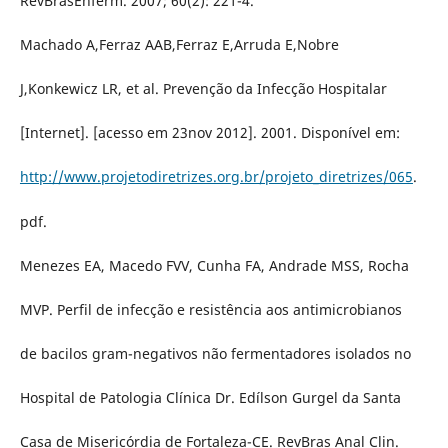
RevBrasEnferm. 2007; 60(2): 221-4.
Machado A,Ferraz AAB,Ferraz E,Arruda E,Nobre
J,Konkewicz LR, et al. Prevenção da Infecção Hospitalar
[Internet]. [acesso em 23nov 2012]. 2001. Disponível em:
http://www.projetodiretrizes.org.br/projeto_diretrizes/065
.
pdf.
Menezes EA, Macedo FVV, Cunha FA, Andrade MSS, Rocha
MVP. Perfil de infecção e resistência aos antimicrobianos
de bacilos gram-negativos não fermentadores isolados no
Hospital de Patologia Clínica Dr. Edílson Gurgel da Santa
Casa de Misericórdia de Fortaleza-CE. RevBras Anal Clin.